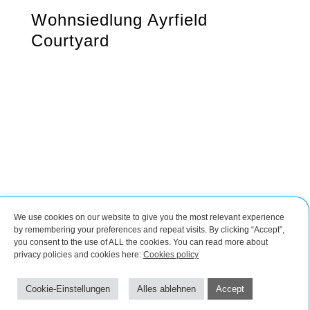
Wohnsiedlung Ayrfield
Courtyard
We use cookies on our website to give you the most relevant experience
Verbinde dich mit uns
by remembering your preferences and repeat visits. By clicking “Accept”,
you consent to the use of ALL the cookies. You can read more about
privacy policies and cookies here:
Cookies policy
Impressum
Cookie Richtlinie
©2026 by CROBIM | Steel design and detailing
Cookie-Einstellungen
Alles ablehnen
Accept